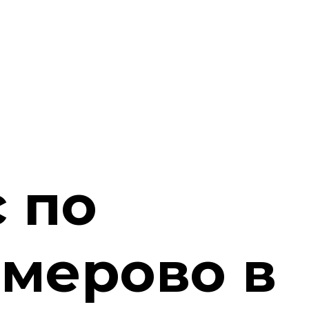
 по
емерово в