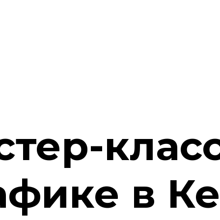
стер-класс
фике в К