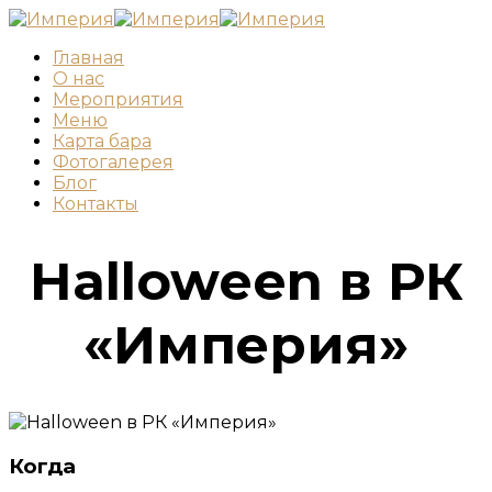
Главная
О нас
Мероприятия
Меню
Карта бара
Фотогалерея
Блог
Контакты
Halloween в РК
«Империя»
Когда