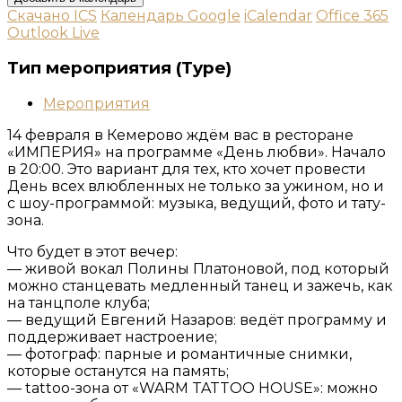
Скачано ICS
Календарь Google
iCalendar
Office 365
Outlook Live
Тип мероприятия (Type)
Мероприятия
14 февраля в Кемерово ждём вас в ресторане
«ИМПЕРИЯ» на программе «День любви». Начало
в 20:00. Это вариант для тех, кто хочет провести
День всех влюбленных не только за ужином, но и
с шоу-программой: музыка, ведущий, фото и тату-
зона.
Что будет в этот вечер:
— живой вокал Полины Платоновой, под который
можно станцевать медленный танец и зажечь, как
на танцполе клуба;
— ведущий Евгений Назаров: ведёт программу и
поддерживает настроение;
— фотограф: парные и романтичные снимки,
которые останутся на память;
— tattoo-зона от «WARM TATTOO HOUSE»: можно