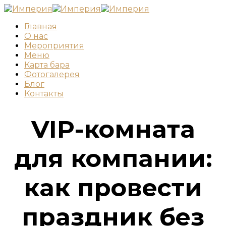
Главная
О нас
Мероприятия
Меню
Карта бара
Фотогалерея
Блог
Контакты
VIP-комната
для компании:
как провести
праздник без