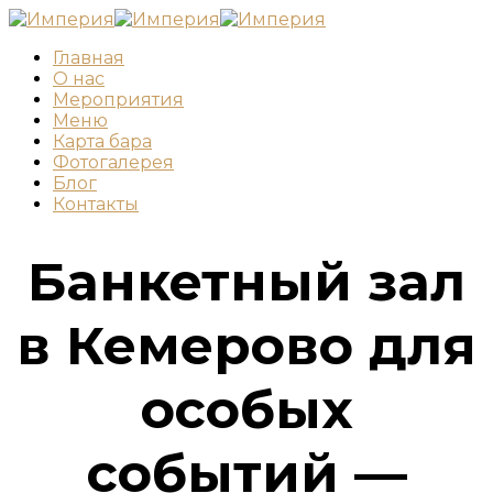
Главная
О нас
Мероприятия
Меню
Карта бара
Фотогалерея
Блог
Контакты
Банкетный зал
в Кемерово для
особых
событий —