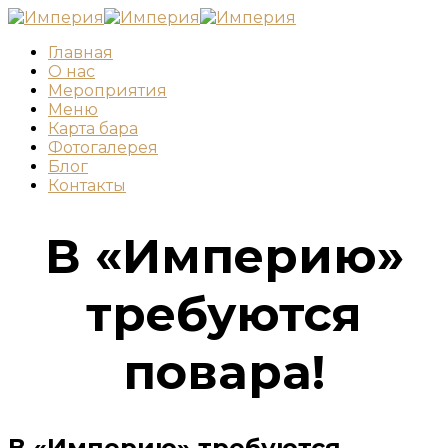
Главная
О нас
Мероприятия
Меню
Карта бара
Фотогалерея
Блог
Контакты
В «Империю»
требуются
повара!
В «Империю» требуются