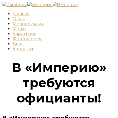
Главная
О нас
Мероприятия
Меню
Карта бара
Фотогалерея
Блог
Контакты
В «Империю»
требуются
официанты!
В «Империю» требуются