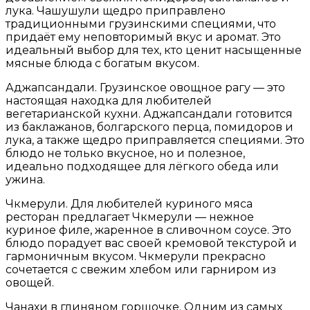
лука. Чашушули щедро приправлено
традиционными грузинскими специями, что
придаёт ему неповторимый вкус и аромат. Это
идеальный выбор для тех, кто ценит насыщенные
мясные блюда с богатым вкусом.
Аджапсандали. Грузинское овощное рагу — это
настоящая находка для любителей
вегетарианской кухни. Аджапсандали готовится
из баклажанов, болгарского перца, помидоров и
лука, а также щедро приправляется специями. Это
блюдо не только вкусное, но и полезное,
идеально подходящее для лёгкого обеда или
ужина.
Чкмерули. Для любителей куриного мяса
ресторан предлагает Чкмерули — нежное
куриное филе, жаренное в сливочном соусе. Это
блюдо порадует вас своей кремовой текстурой и
гармоничным вкусом. Чкмерули прекрасно
сочетается с свежим хлебом или гарниром из
овощей.
Чанахи в глиняном горшочке. Одним из самых